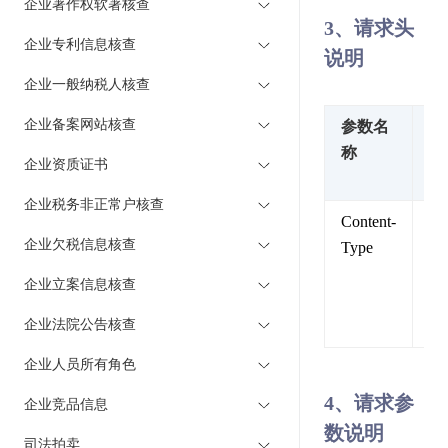
企业著作权软著核查
3、请求头
企业专利信息核查
说明
企业一般纳税人核查
企业备案网站核查
参数名
参
称
值
企业资质证书
述
企业税务非正常户核查
Content-
内
企业欠税信息核查
Type
类
型
企业立案信息核查
固
企业法院公告核查
值
企业人员所有角色
4、请求参
企业竞品信息
数说明
司法拍卖