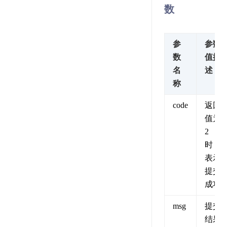
数
参
参数
数
值描
名
述
称
code
返回
值为
2
时，
表示
提交
成功
msg
提交
结果