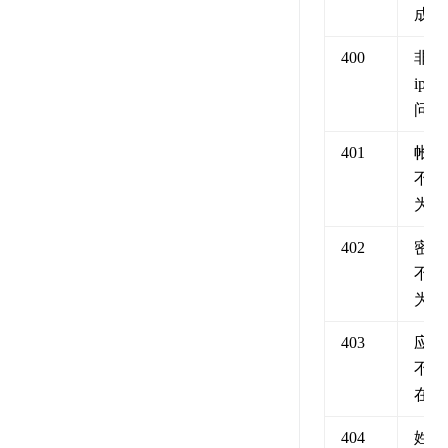
成功
400
非法
ip访
问
401
帐号
不能
为空
402
密码
不能
为空
403
应用
不存
在
404
姓名