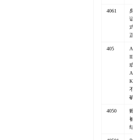
4061
身份
证格
式不
正确
405
API
ID
或
API
KEY
不正
确
4050
账号
被冻
结