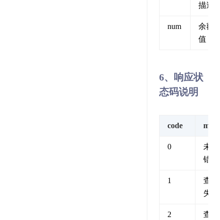
描述
num
余额
值
6、响应状
态码说明
code
msg
0
未知
错误
1
查询
失败
2
查询