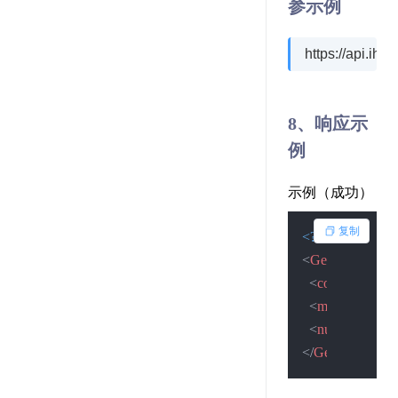
参示例
https://api.i
8、响应示
例
示例（成功）
复制
<?xml version=
"
<
GetNumResult
<
code
>
2
</
code
<
msg
>
查询成
<
num
>
123456
</
GetNumResult