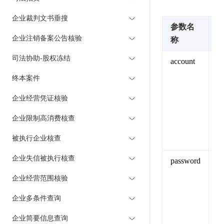
企业裁判文书垂搜
参数名
企业注销备案公告核验
称
司法协助-股权冻结
account
A
终本案件
证
企业经营凭证核验
验
企业限制高消费核查
被执行企业核查
览
企业失信被执行核查
password
1
A
企业经营范围核验
企业多条件查询
证
企业简要信息查询