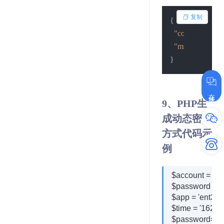
复制
{
"code"
:
0
,
"msg"
:
"查询失
}
在线咨询
9、PHP生
成动态密码
方式代码示
例
$account = 'xxx
$password = 'x
$app = 'ent3fv
$time = '16236
$password=md5