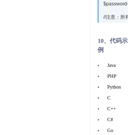
$password=md5
10、代码示
例
Java
PHP
Python
C
C++
C#
Go