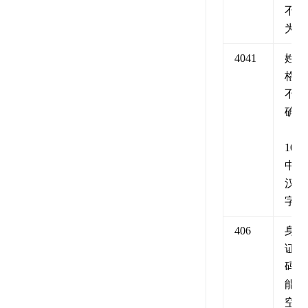
不能
为空
4041
姓名
格式
不正
确
（2-
10个
中文
汉
字）
406
身份
证号
码不
能为
空