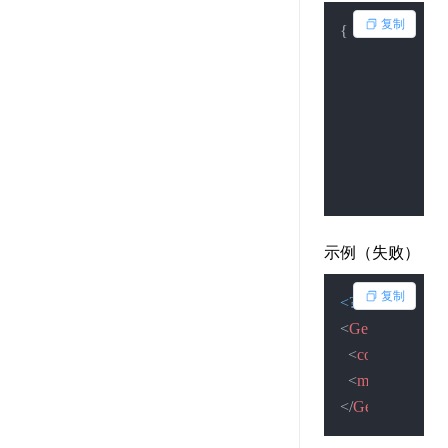
复制
{
"code"
:
2
,
"msg"
"查询成
,
"num
123456
}
示例（失败）
复制
<?xml version=
"
<
GetNumResult
<
code
>
0
</
code
<
msg
>
查询失
</
GetNumResult