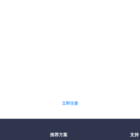
5分钟快速自助开通免费体验账户
立即注册
推荐方案
支持