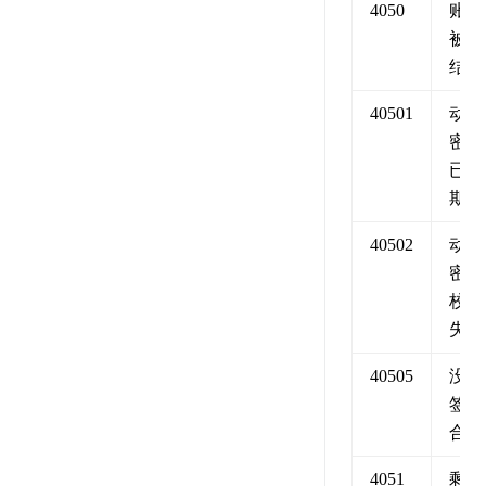
4050
账号
被冻
结
40501
动态
密码
已过
期
40502
动态
密码
校验
失败
40505
没有
签定
合同
4051
剩余