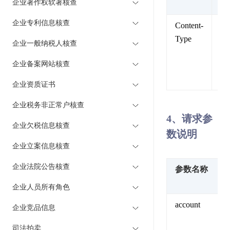
企业著作权软著核查
述
企业专利信息核查
Content-
内
Type
类
企业一般纳税人核查
型
企业备案网站核查
固
值
企业资质证书
企业税务非正常户核查
4、请求参
企业欠税信息核查
数说明
企业立案信息核查
企业法院公告核查
参数名称
企业人员所有角色
account
企业竞品信息
司法拍卖