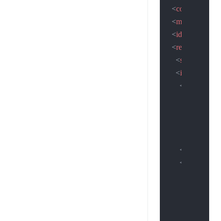
<
code
>
2
</
code
<
msg
>
查询成
<
idcardid
>
162
<
result
>
<
status
>
2
</
sta
<
info
>
<
person
>
<
entname
>
<
pername
>
<
position
>
<
personamo
</
person
>
<
basic
>
<
orgcodes
>
<
regno
>
31
<
creditcode
<
opfrom
>
2