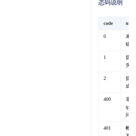
态码说明
code
msg
0
未知
错误
1
提交
失败
2
提交
成功
400
非法
ip访
问
401
帐号
不能