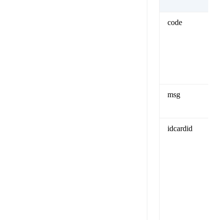
code
msg
idcardid