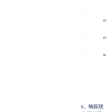
certif
certi
isHis
6、响应状