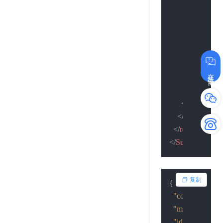
<
endDate
>
<
checkDate
<
cancelDat
</
cancelDat
<
certificate
在线咨询
<
certificat
<
isHistory
>
</
techEnt
>
</
info
>
</
result
>
</
SubmitResult
>
复制
{
"code"
:
2
,
"msg"
:
"查询成
"idcardid"
:
"16