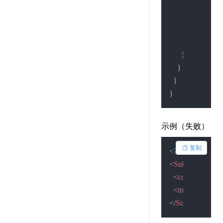
"cancelDat
"certificate
"certificat
"isHistory"
:
}
}
}
}
示例（失败）
复制
<?xml version=
"
<
SubmitResult
>
<
code
>
1
</
code
<
msg
>
查询失
</
SubmitResult
>