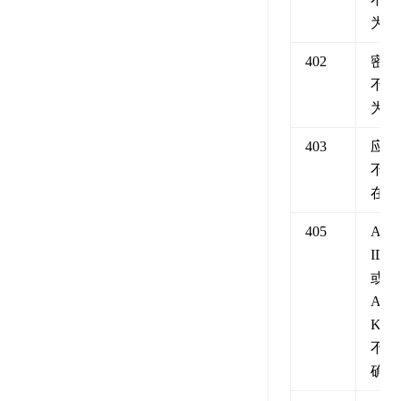
为空
402
密码
不能
为空
403
应用
不存
在
405
API
ID
或
API
KEY
不正
确