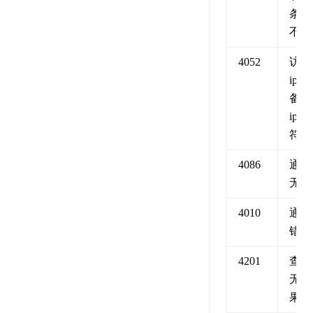
条数
不足
4052
访问
ip 与
备案
ip 不
符
4086
通道
无效
4010
通道
错误
4201
查询
无结
果