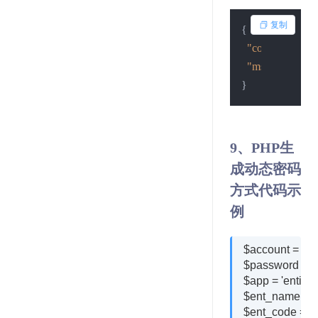
复制
{
"code"
:
1
,
"msg"
:
"查询失
}
9、PHP生
成动态密码
方式代码示
例
$account = 'xxx
$password = 'x
$app = 'entinf
$ent_name 
$ent_code = '9