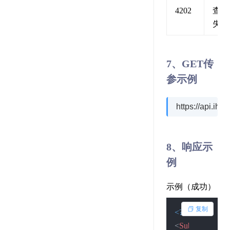
4202
查询
失败
7、GET传
参示例
https://api
8、响应示
例
示例（成功）
复制
<?xml version=
"
<
SubmitResult
>