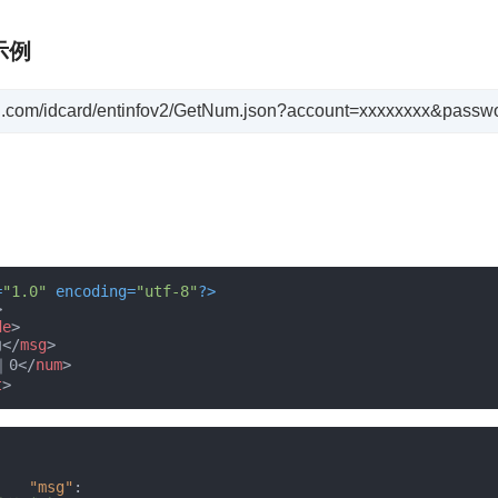
示例
huyi.com/idcard/entinfov2/GetNum.json?account=xxxxxxxx&pass
=
"1.0"
 encoding=
"utf-8"
?>
>
de
>
功
</
msg
>
｜0
</
num
>
t
>
"msg"
: