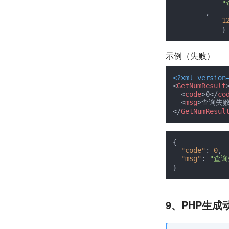
"
,
1
}
示例（失败）
<?xml version
<
GetNumResult
<
code
>
0
</
co
<
msg
>
查询失
</
GetNumResul
{
"code"
:
0
,
"msg"
:
"查询
}
9、PHP生