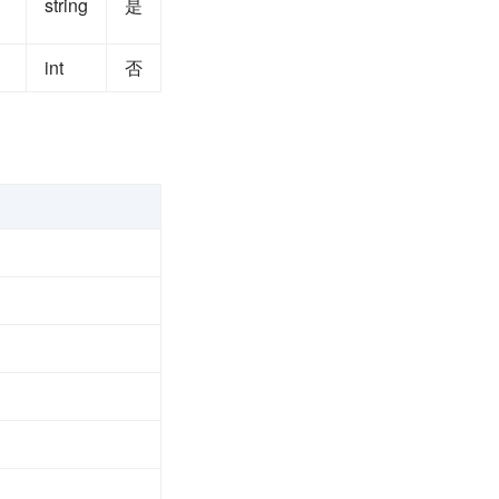
string
是
int
否