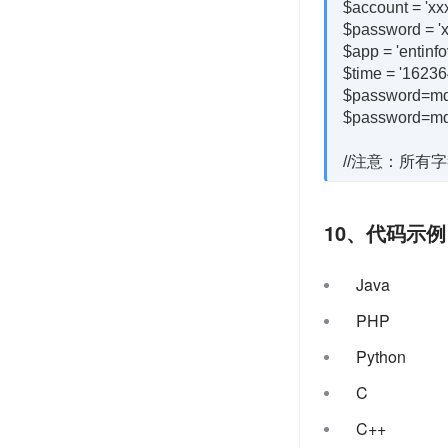
$account = 'xxx
$password = 'x
$app = 'entinf
$time = '16236
$password=md5
$password=md5
10、代码示例
Java
PHP
Python
C
C++