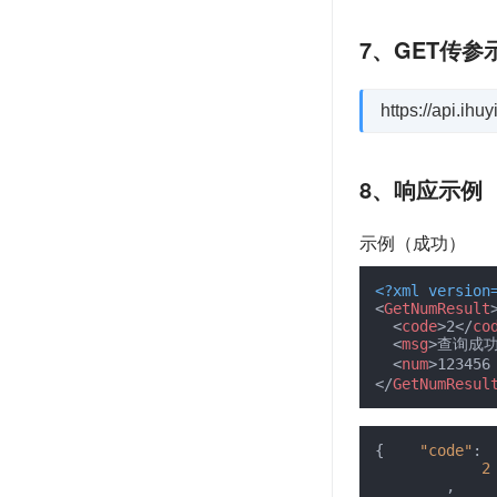
7、GET传参
https://api.i
8、响应示例
示例（成功）
<?xml version
<
GetNumResult
<
code
>
2
</
co
<
msg
>
查询成
<
num
>
123456
</
GetNumResul
{
"code"
:
2
,