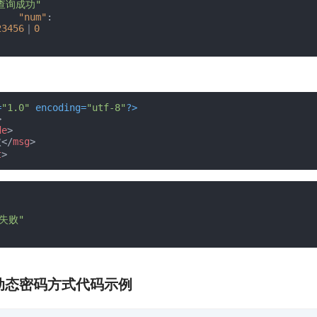
查询成功"
"num"
:
23456
｜
0
=
"1.0"
 encoding=
"utf-8"
?>
>
de
>
败
</
msg
>
t
>
失败"
成动态密码方式代码示例