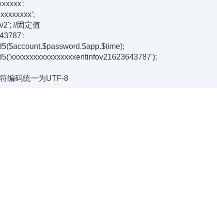
xxxxx';

xxxxxxxx';

ov2'; //固定值

43787';

($account.$password.$app.$time);

('xxxxxxxxxxxxxxxxxentinfov21623643787');
