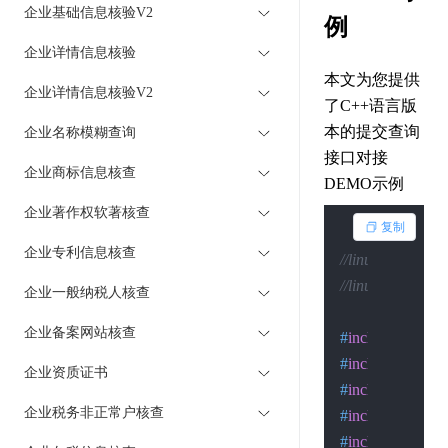
企业基础信息核验V2
例
企业详情信息核验
本文为您提供
企业详情信息核验V2
了C++语言版
本的提交查询
企业名称模糊查询
接口对接
企业商标信息核查
DEMO示例
企业著作权软著核查
复制
企业专利信息核查
//linux下的编译：g++
//linux下的执行：c
企业一般纳税人核查
企业备案网站核查
#
include
<arpa/i
#
include
<assert
企业资质证书
#
include
<errno.
企业税务非正常户核查
#
include
<netine
#
include
<signal