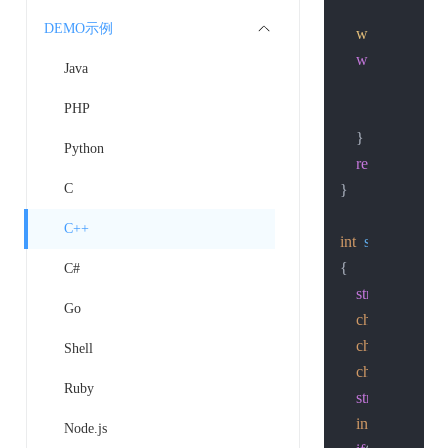
DEMO示例
write
(basefd, s
while
 ((n = 
re
Java
        recvline[n] 
PHP
printf
(
"%s"
    }

Python
return
 n;

C
}

C++
int
socked_conn
{

C#
struct
sockadd
Go
char
 buf[
1024
char
 rbuf[
102
Shell
char
 pass[
128
Ruby
struct
hostent
 
int
 sockfd = 
s
Node.js