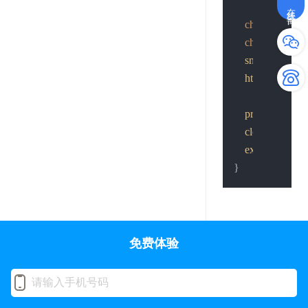
在线咨询
char
 params
char
 *cp = par
snprintf
(cp, 
http_post
(send
printf
(
"send th
close
(basefd);

exit
(
0
);

免费体验