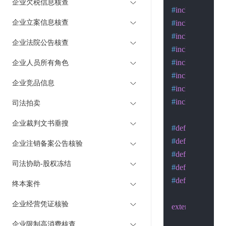
企业欠税信息核查
#
include
<stdlib
企业立案信息核查
#
include
<stdio.
#
include
<string
企业法院公告核查
#
include
<sys/ty
#
include
<sys/so
企业人员所有角色
#
include
<sys/wa
企业竞品信息
#
include
<netdb
#
include
<unistd
司法拍卖
企业裁判文书垂搜
#
define
 SA struc
#
define
 MAXLI
企业注销备案公告核验
#
define
 MAXSU
司法协助-股权冻结
#
define
 MAXPA
#
define
 LISTEN
终本案件
企业经营凭证核验
extern
int
 h_errno
企业限制高消费核查