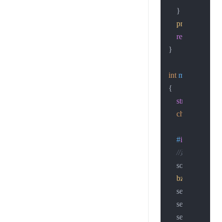
    }

printf
 (
"connec
return
 sockfd;

}

int
main
(
void
)
{

struct
sockadd
char
 str[
50
];

#
if
 0
//建立socke
    sockfd = 
sock
bzero
(&servad
    servaddr.sin_
    servaddr.sin
    servaddr.sin_p