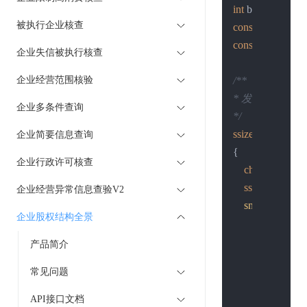
int
被执行企业核查
const
char
 *host
const
char
 *send
企业失信被执行核查
企业经营范围核验
/**

* 发http post请求
企业多条件查询
*/
ssize_t
http_post
企业简要信息查询
{

企业行政许可核查
char
 sendlin
ssize_t
 n;

企业经营异常信息查验V2
snprintf
(sendl
企业股权结构全景
"POST %s H
"Host: %s\r
产品简介
"Content-ty
常见问题
"Content-le
"%s"
, page
API接口文档