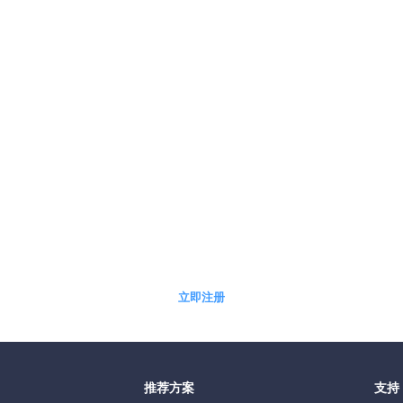
5分钟快速自助开通免费体验账户
立即注册
推荐方案
支持