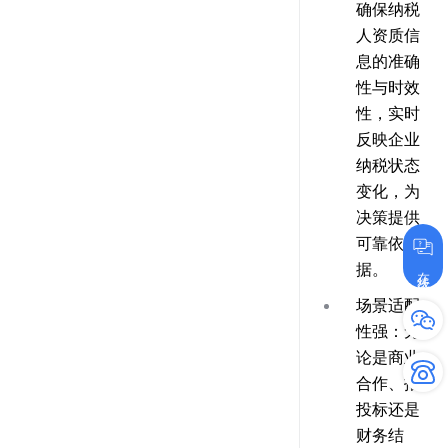
确保纳税
人资质信
息的准确
性与时效
性，实时
反映企业
纳税状态
变化，为
决策提供
可靠依
据。
在线咨询
场景适配
性强
：无
论是商业
合作、招
投标还是
财务结