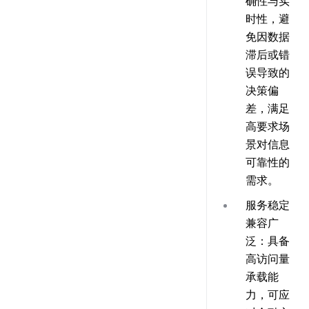
确性与实
时性，避
免因数据
滞后或错
误导致的
决策偏
差，满足
高要求场
景对信息
可靠性的
需求。
服务稳定
兼容广
泛
：具备
高访问量
承载能
力，可应