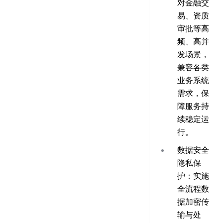
对金融交
易、资质
审批等高
频、高并
发场景，
兼容各类
业务系统
需求，保
障服务持
续稳定运
行。
数据安全
隐私保
护
：实施
全流程数
据加密传
输与处