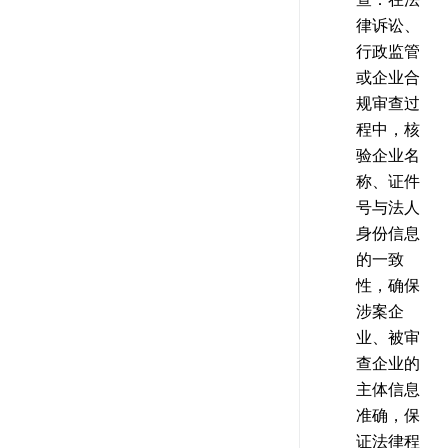
律诉讼、
行政监管
或企业合
规审查过
程中，核
验企业名
称、证件
号与法人
身份信息
的一致
性，确保
涉案企
业、被审
查企业的
主体信息
准确，保
证法律程