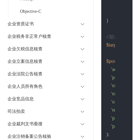
curl_close
(
$
Objective-C
return
$retu
}

企业资质证书
企业税务非正常户核查
//短信接口地址
$target
 = 
"https:
企业欠税信息核查
$post_data
 = 
arr
企业立案信息核查
'account'
 => 
'
企业法院公告核查
'password'
 => 
'ent_name'
 =>
企业人员所有角色
'ent_code'
 => 
企业竞品信息
'organization_
'reg_no'
 => 
'1
司法拍卖
'page_index'
 =
企业裁判文书垂搜
'page_size'
 =>
);

企业注销备案公告核验