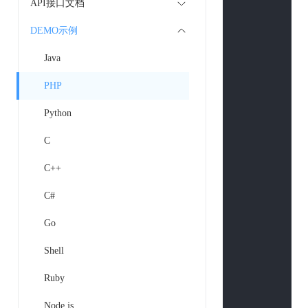
API接口文档
$curl
 = 
curl
DEMO示例
curl_setopt
(
curl_setopt
(
Java
curl_setopt
(
curl_setopt
(
PHP
curl_setopt
(
Python
if
(
is_array
(
$
$curlPost
C
        }

C++
curl_setopt
(
curl_setopt
(
C#
curl_setopt
(
Go
if
 (
strpos
(
$u
curl_seto
Shell
curl_seto
Ruby
        }

$return_str
 
Node.js