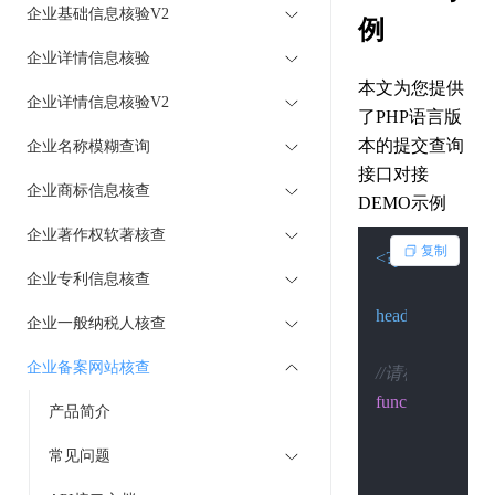
企业基础信息核验V2
例
企业详情信息核验
本文为您提供
企业详情信息核验V2
了PHP语言版
本的提交查询
企业名称模糊查询
接口对接
企业商标信息核查
DEMO示例
企业著作权软著核查
复制
<?php
企业专利信息核查
header
(
"Content-
企业一般纳税人核查
企业备案网站核查
//请检查环境是否 开
function
Post
(
$cu
产品简介
if
 (
function_
常见问题
return
'
        }
