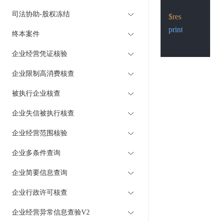
司法协助-股权冻结
$res
 = 
Post
(
$pos
print_r
(
$res
);

终本案件
企业经营凭证核验
企业限制高消费核查
被执行企业核查
企业失信被执行核查
企业经营范围核验
企业多条件查询
企业简要信息查询
企业行政许可核查
企业经营异常信息查验V2