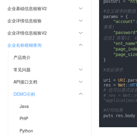
postUrl = 
"ht
企业基础信息核验V2
#定义请求的数据
params = {

企业详情信息核验
"account"
查看)
企业详情信息核验V2
"password
总览】查看)2、
"ent_name
企业名称模糊查询
"page_ind
"page_siz
产品简介
}

常见问题
#发起请求
uri = 
URI
.pars
API接口文档
res = 
Net
:
:HT
# 也可以显式设置 
DEMO示例
# res = Net::
"application/
Java
#打印结果
puts res.body

PHP
Python