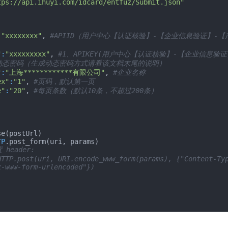
tps://api.ihuyi.com/idcard/entfuz/Submit.json"
:
"xxxxxxxx"
, 
#APIID（用户中心【认证核验】-【企业信息验证】-
"
:
"xxxxxxxxx"
, 
#1、APIKEY(用户中心【认证核验】-【企业信息验
动态密码（生成动态密码方式请看该文档末尾的说明）
"
:
"上海************有限公司"
, 
#企业名称
ex"
:
"1"
, 
#页码，默认第一页
e"
:
"20"
, 
#每页条数（默认10条，不超过200条）
e(postUrl)

TP
header:
HTTP.post(uri, URI.encode_www_form(params), {"Content-Typ
x-www-form-urlencoded"})