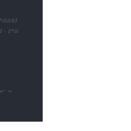
【产品总览】
证】-【产品
e" => 