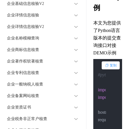
企业基础信息核验V2
例
企业详情信息核验
本文为您提供
企业详情信息核验V2
了Python语言
版本的提交查
企业名称模糊查询
询接口对接
企业商标信息核查
DEMO示例
企业著作权软著核查
复制
企业专利信息核查
#python3.10.2
企业一般纳税人核查
import
企业备案网站核查
import
 urllib.pars
企业资质证书
hostname = 
"api
企业税务非正常户核查
request_uri = 
"/i