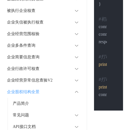
}

被执行企业核查
#初始化一个 ht
企业失信被执行核查
conn = http.cli
企业经营范围核验
conn.request(
"P
response = conn.
企业多条件查询
#打印状态
企业简要信息查询
print
(response.sta
企业行政许可核查
#打印结果
企业经营异常信息查验V2
print
(response.re
企业股权结构全景
conn.close()

产品简介
常见问题
API接口文档