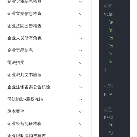
企业欠税信息核查
#定义请求的数
企业立案信息核查
values = {

'account'
:
'xxx
企业法院公告核查
'password'
:
'xx
'ent_name'
:
'上
企业人员所有角色
'ent_code'
:
'91
企业竞品信息
'organization_
'reg_no'
:
'4039
司法拍卖
}

企业裁判文书垂搜
#将数据进行编
企业注销备案公告核验
params = urllib.
司法协助-股权冻结
#定义请求的头
终本案件
headers = {

企业经营凭证核验
"Content-type
"Accept"
: 
"tex
企业限制高消费核查