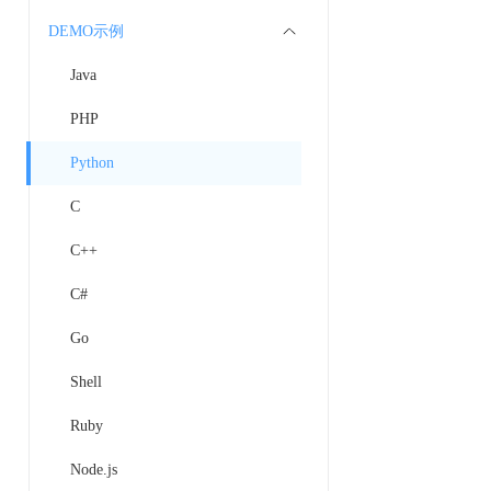
DEMO示例
Java
PHP
Python
C
C++
C#
Go
Shell
Ruby
Node.js