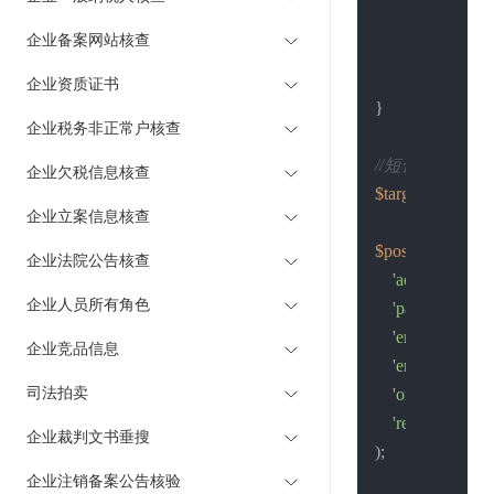
$return_str
 
企业备案网站核查
curl_close
(
$
return
$retu
企业资质证书
}

企业税务非正常户核查
//短信接口地址
企业欠税信息核查
$target
 = 
"https:
企业立案信息核查
$post_data
 = 
arr
企业法院公告核查
'account'
 => 
'
企业人员所有角色
'password'
 => 
'ent_name'
 =>
企业竞品信息
'ent_code'
 => 
司法拍卖
'organization_
'reg_no'
 => 
'
企业裁判文书垂搜
);

企业注销备案公告核验