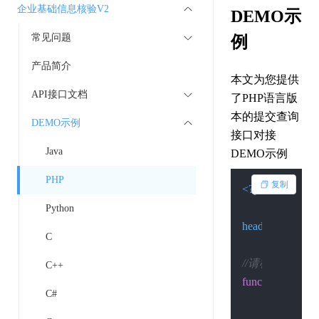
企业基础信息核验V2
DEMO示
常见问题
例
产品简介
本文为您提供
API接口文档
了PHP语言版
本的提交查询
DEMO示例
接口对接
Java
DEMO示例
PHP
复制
<?php
Python
header
(
"Content-
C
//请检查环境是否 开
C++
function
Post
(
$cu
C#
if
 (
function_
return
'