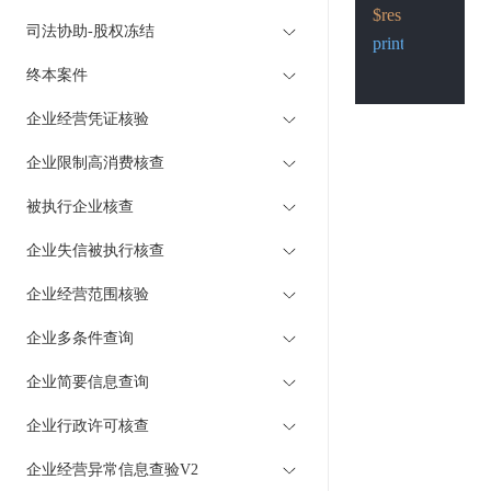
$res
 = 
Post
(
$pos
司法协助-股权冻结
print_r
(
$res
);

终本案件
企业经营凭证核验
企业限制高消费核查
被执行企业核查
企业失信被执行核查
企业经营范围核验
企业多条件查询
企业简要信息查询
企业行政许可核查
企业经营异常信息查验V2