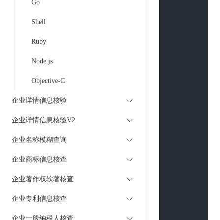
Go
        }

Shell
$curl
 = 
curl
curl_setopt
(
Ruby
curl_setopt
(
Node.js
curl_setopt
(
curl_setopt
(
Objective-C
curl_setopt
(
企业详情信息核验
if
(
is_array
(
$
$curlPost
企业详情信息核验V2
        }

企业名称模糊查询
curl_setopt
(
curl_setopt
(
企业商标信息核查
curl_setopt
(
if
 (
strpos
(
$u
企业著作权软著核查
curl_seto
企业专利信息核查
curl_seto
        }

企业一般纳税人核查