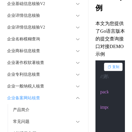
企业基础信息核验V2
例
企业详情信息核验
本文为您提供
企业详情信息核验V2
了Go语言版本
的提交查询接
企业名称模糊查询
口对接DEMO
企业商标信息核查
示例
企业著作权软著核查
复制
企业专利信息核查
//测试：go run ./t
企业一般纳税人核查
package
 main

企业备案网站核查
import
 (

产品简介
"fmt"
常见问题
"io/ioutil"
"net/http"