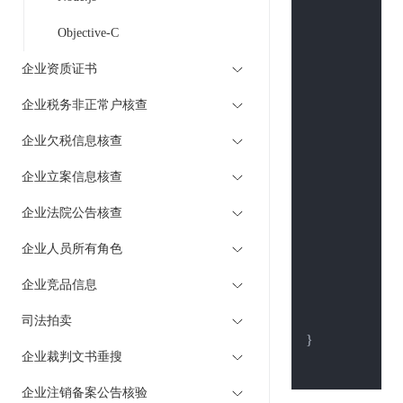
Objective-C
	body := st
	client := &http.Client{}

企业资质证书
	req, _ := 
企业税务非正常户核查
	req.Header.
企业欠税信息核查
	resp, err :=
if
 err != 
nil
 {
企业立案信息核查
		fmt.Println(err)

企业法院公告核查
	}

企业人员所有角色
defer
 resp.
企业竞品信息
	res, _ := ioutil.ReadAll(resp.Body)

	fmt.Println(
司法拍卖
}

企业裁判文书垂搜
企业注销备案公告核验