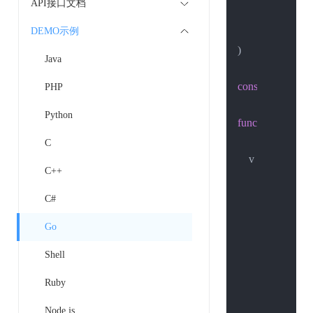
API接口文档
"net/url"
DEMO示例
"strings"
)

Java
const
 strUrl = 
"h
PHP
Python
func
main
()
 {

C
    v := url.Values
C++
        v.Set(
"acco
        v.Set(
"pass
C#
        v.Set(
"ent_
Go
        v.Set(
"ent_
        v.Set(
"orga
Shell
        v.Set(
"reg_
Ruby
        v.Set(
"page
        v.Set(
"page
Node.js