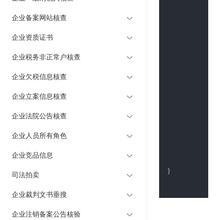
	body := st
	client := &http.Client{}

企业备案网站核查
	req, _ := 
企业资质证书
	req.Header.
企业税务非正常户核查
	resp, err :=
企业欠税信息核查
if
 err != 
nil
 {
		fmt.Println(err)

企业立案信息核查
	}

企业法院公告核查
defer
 resp.
企业人员所有角色
	res, _ := ioutil.ReadAll(resp.Body)

企业竞品信息
	fmt.Println(
}

司法拍卖
企业裁判文书垂搜
企业注销备案公告核验