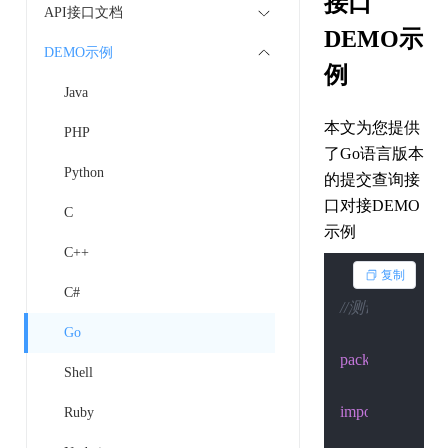
接口
API接口文档
DEMO示
DEMO示例
例
Java
本文为您提供
PHP
了Go语言版本
Python
的提交查询接
口对接DEMO
C
示例
C++
复制
C#
//测试：go run ./t
Go
package
 main

Shell
import
 (

Ruby
"fmt"