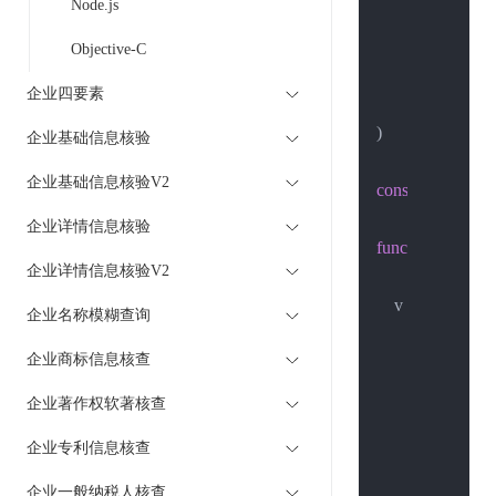
Node.js
"io/ioutil"
"net/http"
Objective-C
"net/url"
企业四要素
"strings"
)

企业基础信息核验
企业基础信息核验V2
const
 strUrl = 
"h
企业详情信息核验
func
main
()
 {

企业详情信息核验V2
    v := url.Values
企业名称模糊查询
        v.Set(
"acco
企业商标信息核查
        v.Set(
"pass
        v.Set(
"ent_
企业著作权软著核查
        v.Set(
"ent_
企业专利信息核查
        v.Set(
"name
企业一般纳税人核查