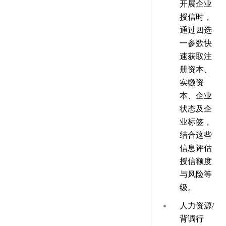
开展企业
授信时，
通过四选
一参数快
速获取注
册资本、
实缴资
本、企业
状态及企
业标签，
结合这些
信息评估
授信额度
与风险等
级。
人力资源/
背调行