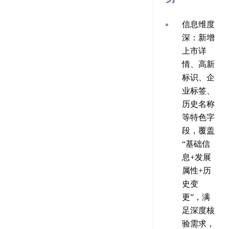
信息维度
深：新增
上市详
情、高新
标识、企
业标签、
历史名称
等特色字
段，覆盖
“基础信
息+发展
属性+历
史变
更”，满
足深度核
验需求，