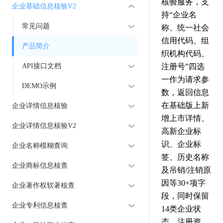
核验服务，支
企业基础信息核验V2
持“企业名
常见问题
称、统一社会
信用代码、组
产品简介
织机构代码、
API接口文档
注册号”四选
一作为请求参
DEMO示例
数，返回信息
在基础版上新
企业详情信息核验
增上市详情、
企业详情信息核验V2
高新企业标
识、企业标
企业名称模糊查询
签、历史名称
企业商标信息核查
及吊销/注销原
因等30+项字
企业著作权软著核查
段，同时保留
企业专利信息核查
14类企业状
态、注册资