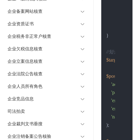
        }

$return_str
 
企业备案网站核查
curl_close
(
$
企业资质证书
return
$retu
}

企业税务非正常户核查
企业欠税信息核查
//短信接口地址
$target
 = 
"https:
企业立案信息核查
企业法院公告核查
$post_data
 = 
arr
'account'
 => 
'
企业人员所有角色
'password'
 => 
企业竞品信息
'ent_name'
 =>
'ent_code'
 => 
司法拍卖
'name'
 => 
'30
企业裁判文书垂搜
);

企业注销备案公告核验