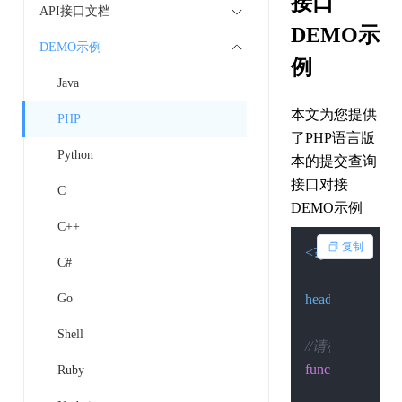
接口
API接口文档
DEMO示
DEMO示例
例
Java
本文为您提供
PHP
了PHP语言版
Python
本的提交查询
接口对接
C
DEMO示例
C++
复制
<?php
C#
Go
header
(
"Content-
Shell
//请检查环境是否 开
function
Post
(
$cu
Ruby
if
 (
function_