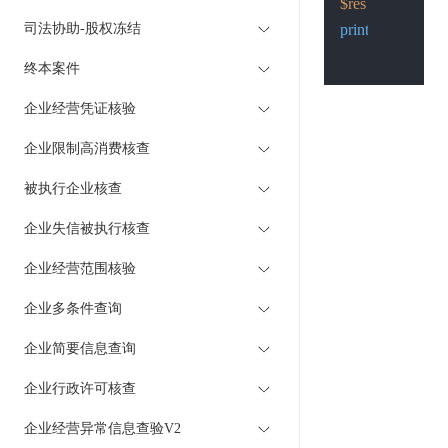
$res
 = 
Post
(
$pos
司法协助-股权冻结
print_r
(
$res
);

终本案件
企业经营凭证核验
企业限制高消费核查
被执行企业核查
企业失信被执行核查
企业经营范围核验
企业多条件查询
企业简要信息查询
企业行政许可核查
企业经营异常信息查验V2