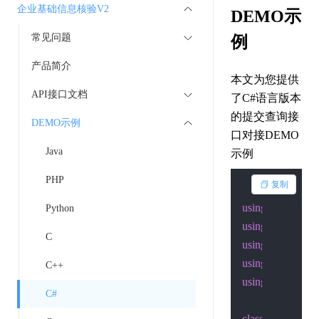
企业基础信息核验V2
DEMO示
常见问题
例
产品简介
本文为您提供
API接口文档
了C#语言版本
的提交查询接
DEMO示例
口对接DEMO
Java
示例
PHP
复制
using
Python
using
C
using
using
C++
using
 System.Sec
C#
class
Program