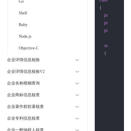
Go
{

Shell
private
const
 S
private
const
 S
Ruby
private
const
 
Node.js
static
void
Ma
Objective-C
    {

企业详情信息核验
        String body
        String url =
企业详情信息核验V2
        HttpWebR
企业名称模糊查询
        HttpWebR
企业商标信息核查
if
 (host.Con
            Servi
企业著作权软著核查
            http
企业专利信息核查
        }
else
{

            httpR
企业一般纳税人核查