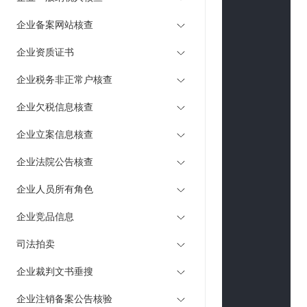
        }

企业备案网站核查
        httpReque
        httpReque
企业资质证书
if
 (
0
 < body
企业税务非正常户核查
byte
[] d
using
 (S
企业欠税信息核查
            {

企业立案信息核查
                stre
            }

企业法院公告核查
        }

企业人员所有角色
try
{

            http
企业竞品信息
        }
catch
 (Web
司法拍卖
            httpR
        }

企业裁判文书垂搜
        Console.W
企业注销备案公告核验