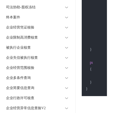
        Console.W
司法协助-股权冻结
        Console.W
        Stream st
终本案件
        StreamRea
企业经营凭证核验
        Console.W
        Console.Wr
企业限制高消费核查
被执行企业核查
    }

企业失信被执行核查
public
static
b
企业经营范围核验
    {

return
true
;

企业多条件查询
    }

企业简要信息查询
企业行政许可核查
企业经营异常信息查验V2