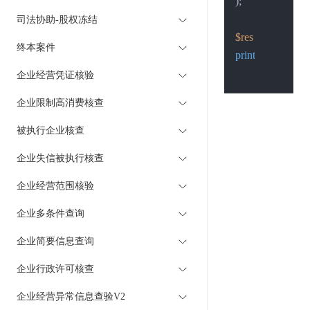
);

司法协助-股权冻结
$res
 = 
Post
(
$pos
终本案件
print_r
(
$res
);

企业经营凭证核验
企业限制高消费核查
被执行企业核查
企业失信被执行核查
企业经营范围核验
企业多条件查询
企业简要信息查询
企业行政许可核查
企业经营异常信息查验V2