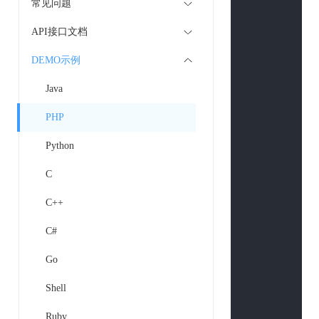
常见问题
curl_setopt
(
curl_setopt
(
API接口文档
curl_setopt
(
DEMO示例
curl_setopt
(
curl_setopt
(
Java
if
(
is_array
(
$
PHP
$curlPost
        }

Python
curl_setopt
(
C
curl_setopt
(
curl_setopt
(
C++
if
 (
strpos
(
$u
C#
curl_seto
curl_seto
Go
        }

$return_str
 
Shell
curl_close
(
$
Ruby