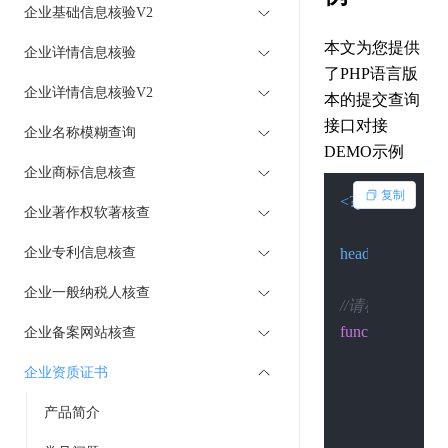
企业基础信息核验V2
本文为您提供
企业详情信息核验
了PHP语言版
企业详情信息核验V2
本的提交查询
接口对接
企业名称模糊查询
DEMO示例
企业商标信息核查
复制
<?php
企业著作权软著核查
企业专利信息核查
header
(
"Content-
企业一般纳税人核查
//请检查环境是否 开
function
Post
(
$cu
企业备案网站核查
if
 (
function_
企业资质证书
return
'
        }

产品简介
$curl
 = 
curl