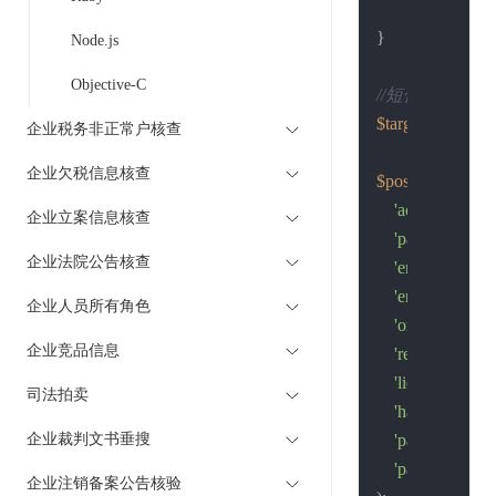
return
$retu
}

Node.js
Objective-C
//短信接口地址
$target
 = 
"https:
企业税务非正常户核查
企业欠税信息核查
$post_data
 = 
arr
'account'
 => 
'
企业立案信息核查
'password'
 => 
企业法院公告核查
'ent_name'
 =>
'ent_code'
 => 
企业人员所有角色
'organization_
企业竞品信息
'reg_no'
 => 
'4
'license_name_
司法拍卖
'have_history'
企业裁判文书垂搜
'page_index'
 =
'page_size'
 =>
企业注销备案公告核验