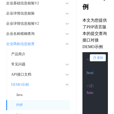
企业基础信息核验V2
例
企业详情信息核验
本文为您提供
企业详情信息核验V2
了PHP语言版
本的提交查询
企业名称模糊查询
接口对接
企业商标信息核查
DEMO示例
产品简介
复制
<?php
常见问题
header
(
"Content-
API接口文档
DEMO示例
//请检查环境是否 开
function
Post
(
$cu
Java
if
 (
function_
PHP
return
'
        }
