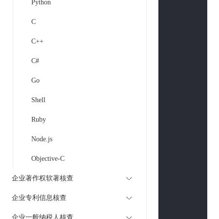
Python
$curl
 = 
curl
C
curl_setopt
(
curl_setopt
(
C++
curl_setopt
(
curl_setopt
(
C#
curl_setopt
(
Go
if
(
is_array
(
$
$curlPost
Shell
        }

Ruby
curl_setopt
(
curl_setopt
(
Node.js
curl_setopt
(
Objective-C
if
 (
strpos
(
$u
curl_seto
企业著作权软著核查
curl_seto
企业专利信息核查
        }

$return_str
 
企业一般纳税人核查