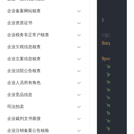
curl_close
(
$
企业备案网站核查
return
$retu
}

企业资质证书
企业税务非正常户核查
//短信接口地址
$target
 = 
"https:
企业欠税信息核查
$post_data
 = 
arr
企业立案信息核查
'account'
 => 
'
企业法院公告核查
'password'
 => 
'ent_name'
 =>
企业人员所有角色
'ent_code'
 => 
企业竞品信息
'organization_
'reg_no'
 => 
'4
司法拍卖
'begin_date'
 =
企业裁判文书垂搜
'end_date'
 => 
'int_category'
 
企业注销备案公告核验