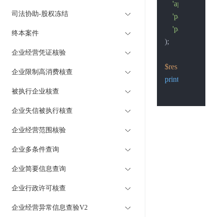
'application_n
司法协助-股权冻结
'page_index'
 =
'page_size'
 =>
终本案件
);

企业经营凭证核验
$res
 = 
Post
(
$pos
企业限制高消费核查
print_r
(
$res
);

被执行企业核查
企业失信被执行核查
企业经营范围核验
企业多条件查询
企业简要信息查询
企业行政许可核查
企业经营异常信息查验V2